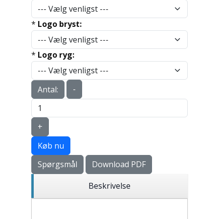
*
Logo bryst:
*
Logo ryg:
-
Antal:
+
Køb nu
Spørgsmål
Download PDF
Beskrivelse