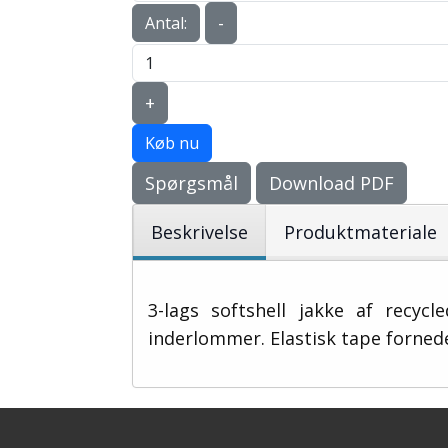
-
Antal:
+
Køb nu
Spørgsmål
Download PDF
Beskrivelse
Produktmateriale
3-lags softshell jakke af recy
inderlommer. Elastisk tape forned